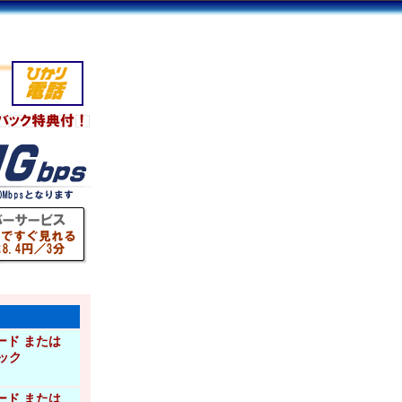
ード または
ック
ード または