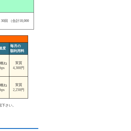
 30回 （合計18,000
毎月の
速度
額利用料
実質
概ね
bps
4,300円
実質
概ね
bps
2,250円
認下さい。