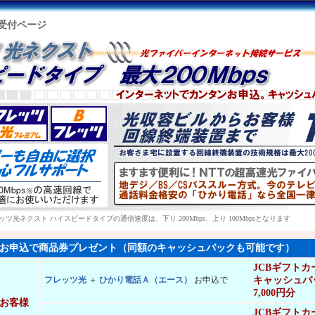
受付ページ
ッツ光ネクスト ハイスピードタイプの通信速度は、下り 200Mbps、上り 100Mbpsとなります
お申込で商品券プレゼント（同額のキャッシュバックも可能です）
JCBギフトカ
フレッツ光
＋
ひかり電話Ａ（エース）
お申込で
キャッシュバ
7,000円分
のお客様
JCBギフトカ