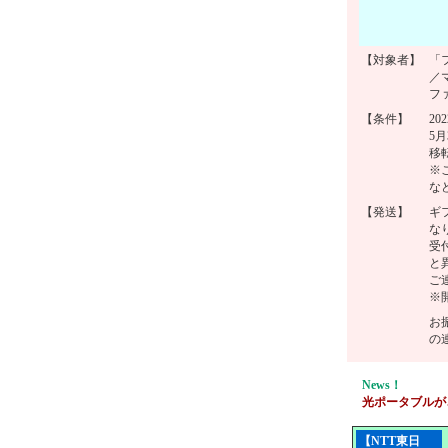
【対象者】
「
／
フ
【条件】
2
5
移
※
な
【発送】
ギ
な
受
と
ご
※
お
の
News！
光ポータブルが
【NTT東日