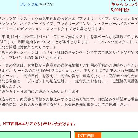
フレッツ光
お申込で
キャッシュバ
5,000円分
フレッツ光ネクスト」を新規申込みのお客さま（ファミリータイプ、マンションタ
マンション・ハイスピードタイプ、ファミリー／マンション・スーパーハイスピー
ァミリー／ギガマンション・スマートタイプ が対象となります）
022年10月1日～2023年3月31日に「フレッツ光ネクスト」を本ページから新規に申し込
月31日までに利用開始されていることが条件となります。（「フレッツ光ネクスト」
転など開通は対象外となります。）
こちらのキャンペーンは、当サイト独自のキャンペーンですので他のサイトなどで
どは、プレゼントの対象外となります。
フト券の発送は、お客様から商品券の送付先情報とご利用の開始のご連絡をいただ
ります。 サービスのご利用が可能になりましたら、本サイトにてお申込された際に
付メールに、「開通日付」を添えて、開通の旨をご連絡ください。商品券の送付先
異なる場合は、「プレゼントの送先住所」、「送付先のお名前」、「ご連絡先電話
連絡ください。
開通から２ヶ月以内にご連絡をお願いいたします
振込みにて、商品券と同額をお振込みすることも可能です。お振込みを希望する場
連絡の際に、お振込みを希望する旨と、お振込み先情報をつけてご連絡下さい。
、NTT西日本エリアでもお申込いただけます。
【NTT西日