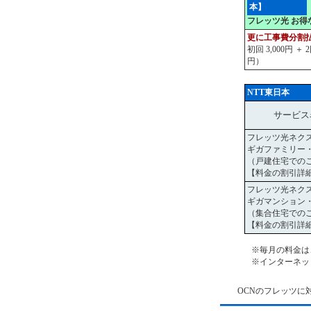
本】
フレッツ光 お得
更に工事費分割
初回 3,000円 ＋ 
円）
NTT東日本
サービス
フレッツ光ネク
ギガファミリー
（戸建住宅での
【料金の割引詳
フレッツ光ネク
ギガマンション
（集合住宅での
【料金の割引詳
※毎月の料金は
※インターネッ
OCNのフレッツに