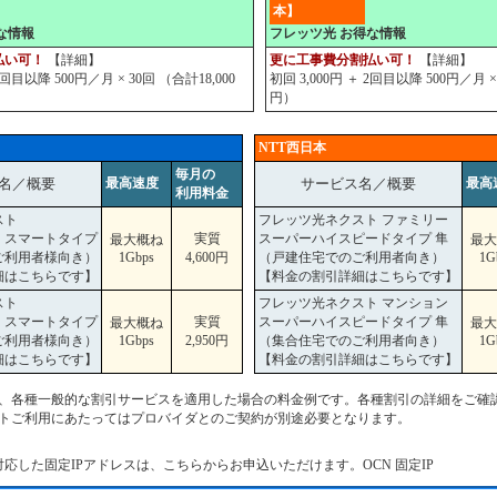
本】
な情報
フレッツ光 お得な情報
払い可！
【
詳細
】
更に工事費分割払い可！
【
詳細
】
2回目以降 500円／月 × 30回 （合計18,000
初回 3,000円 ＋ 2回目以降 500円／月 ×
円）
NTT西日本
毎月の
名／概要
最高速度
サービス名／概要
最高
利用料金
スト
フレッツ光ネクスト ファミリー
・スマートタイプ
実質
スーパーハイスピードタイプ 隼
最大概ね
最大
ご利用者様向き）
1Gbps
4,600円
（戸建住宅でのご利用者向き）
1G
細はこちらです】
【料金の割引詳細はこちらです】
スト
フレッツ光ネクスト マンション
・スマートタイプ
実質
スーパーハイスピードタイプ 隼
最大概ね
最大
ご利用者様向き）
1Gbps
2,950円
（集合住宅でのご利用者向き）
1G
細はこちらです】
【料金の割引詳細はこちらです】
、各種一般的な割引サービスを適用した場合の料金例です。各種割引の詳細をご確
トご利用にあたってはプロバイダとのご契約が別途必要となります。
対応した固定IPアドレスは、こちらからお申込いただけます。
OCN 固定IP