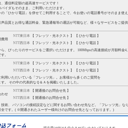
は、通信料定額の超高速サービスです！
ロバイダもそのまま、ご利用いただけます。
ンの「ひかり電話」を併せてご利用することで、今お使いの電話番号がそのまま使え
音声品質とお得な通話料金、緊急通報等の通話が可能など、様々なサービスをご提供
NTT東日本
【
フレッツ・光ネクスト
】 【
ひかり電話
】
期費用
NTT西日本
【
フレッツ・光ネクスト
】 【
ひかり電話
】
ら、ぴったりのサービスをご選択いただけます。 100Mbpsの高速接続が月額料金4,1
です。
NTT東日本
【
フレッツ・光ネクスト
】 【
ひかり電話
】
NTT西日本
【
フレッツ・光ネクスト
】 【
ひかり電話
】
ご利用いただいている「フレッツ光」。お客様から多くのご質問を
ます。 その中の代表的なＱ＆Ａを掲載いたしました。
NTT東日本
【
開通後のお問合せ先
】
合わせ
NTT西日本
【
開通後のお問合せ先
】
技術、 パソコンの接続設定などに関するお問い合わせ先など。「フレッツ光」なら開
全です。( ※開通されたユーザー様向けのお問合せ先となっております。)