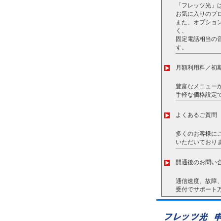
「フレッツ光」
お気に入りのプ
また、オプショ
く、
固定電話相当の
す。
月額利用料／初
豊富なメニューか
手軽な価格設定
よくあるご質問
多くのお客様に
いただいており
開通後のお問い
通信速度、故障、
受付でサポート万