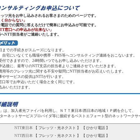
レッツ光をお申し込みされるお客さまのためのページです。
よく分からない」
お電話での質問に答えるだけで簡単にお申込みが可能です。
TT窓口への申込みが出来ない」
へNTT担当者がご連絡いたします。
日までの手続きがスムーズになります。
、自宅にいなくても職場や携帯・PHS等へコンサルティング連絡をおこないます。
受付できますので、24時間いつでもお申し込みいただけます。
申込後に、最寄りのNTT支店の担当者よりご連絡させていただきます。
費用等のフレッツ光に関する不安や疑問にNTT担当者がお応えいたします。
事やサービスの提供はNTTが行います。
T窓口等でお申込いただく場合と全く同じです。
込みいただけます。
」は、加入者光ファイバを利用し、ＮＴＴ東日本/西日本の地域ＩＰ網を介して、
ターネットサービスプロバイダ等に接続するベストエフォート型のネットワークサ
NTT東日本
【
フレッツ・光ネクスト
】 【
ひかり電話
】
NTT西日本
【
フレッツ・光ネクスト
】 【
ひかり電話
】