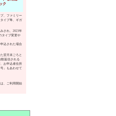
ック
イプ、ファミリー
ドタイプ隼、ギガ
みされ、2023年
のタイプ変更や
お申込された場合
いた翌月末ごろと
自動返信される
が、お申込者住所
番号」もあわせて
合は、ご利用開始