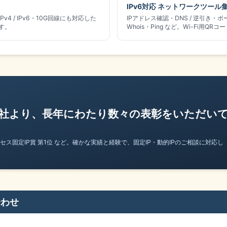
IPv6対応 ネットワークツール
4 / IPv6・10G回線にも対応した
IPアドレス確認・DNS / 逆引き・
す。
Whois・Ping など。Wi-Fi用Q
各社より、長年にわたり数々の表彰をいただい
Lアクセス固定IP賞 第1位 など。確かな実績と経験で、固定IP・動的IPのご相談に対応し
合わせ