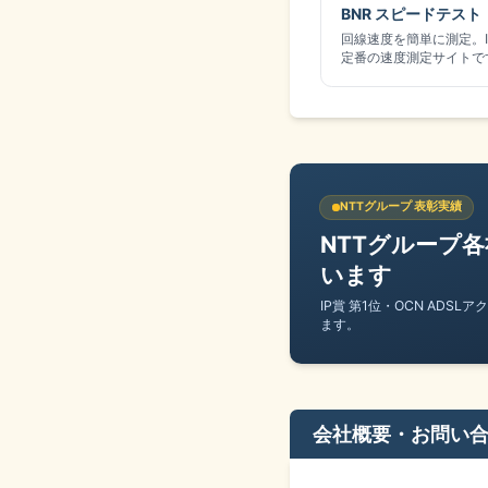
BNR スピードテスト
回線速度を簡単に測定。IPv
定番の速度測定サイトで
NTTグループ 表彰実績
NTTグループ
います
IP賞 第1位・OCN ADS
ます。
会社概要・お問い