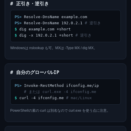
# 正引き・逆引き
PS>
Resolve-DnsName example.com
PS>
Resolve-DnsName 192.0.2.1
# 逆引き
$
dig example.com +short
$
dig -x 192.0.2.1 +short
# 逆引き
Windowsは nslookup も可。MXは -Type MX / dig MX。
# 自分のグローバルIP
PS>
Invoke-RestMethod ifconfig.me/ip
# または curl.exe -4 ifconfig.me
$
curl -4 ifconfig.me
# mac/Linux
PowerShellの素の curl は別名なので curl.exe を使う点に注意。