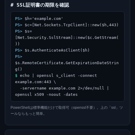
# SSL証明書の期限を確認
PS>
$h='example.com'
PS>
$c=[Net.Sockets.TcpClient]::new($h,443)
PS>
$s=
[Net.Security.SslStream]::new($c.GetStream(
))
PS>
$s.AuthenticateAsClient($h)
PS>
$s.RemoteCertificate.GetExpirationDateStrin
g()
$
echo | openssl s_client -connect
example.com:443 \
-servername example.com 2>/dev/null |
openssl x509 -noout -dates
PowerShellは標準機能だけで取得可（openssl不要）。上の「ssl」ツ
ールならもっと簡単。