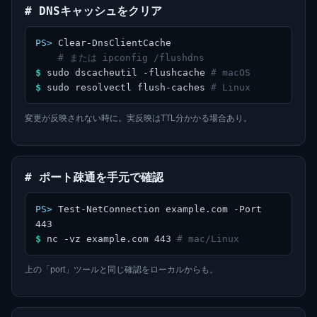
# DNSキャッシュをクリア
PS>
Clear-DnsClientCache
# または ipconfig /flushdns
$
sudo dscacheutil -flushcache
# macOS
$
sudo resolvectl flush-caches
# Linux
変更が反映されない時に。実反映はTTL分かかる場合あり。
# ポート疎通を手元で確認
PS>
Test-NetConnection example.com -Port
443
$
nc -vz example.com 443
# mac/Linux
上の「port」ツールと同じ確認をローカルからも。