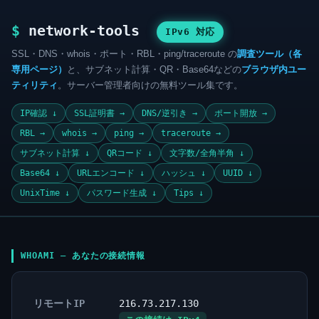
$
network-tools
IPv6 対応
SSL・DNS・whois・ポート・RBL・ping/traceroute の
調査ツール（各
専用ページ）
と、サブネット計算・QR・Base64などの
ブラウザ内ユー
ティリティ
。サーバー管理者向けの無料ツール集です。
IP確認 ↓
SSL証明書 →
DNS/逆引き →
ポート開放 →
RBL →
whois →
ping →
traceroute →
サブネット計算 ↓
QRコード ↓
文字数/全角半角 ↓
Base64 ↓
URLエンコード ↓
ハッシュ ↓
UUID ↓
UnixTime ↓
パスワード生成 ↓
Tips ↓
WHOAMI — あなたの接続情報
リモートIP
216.73.217.130