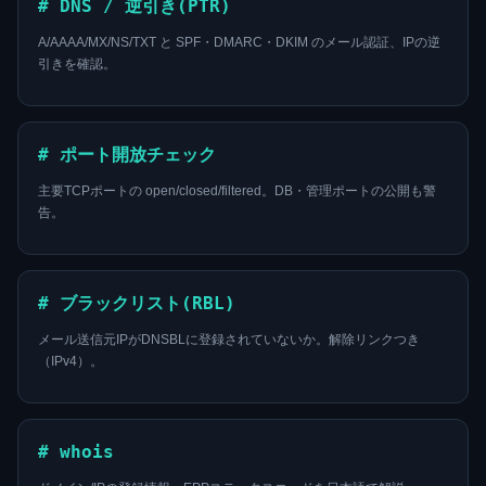
# DNS / 逆引き(PTR)
A/AAAA/MX/NS/TXT と SPF・DMARC・DKIM のメール認証、IPの逆
引きを確認。
# ポート開放チェック
主要TCPポートの open/closed/filtered。DB・管理ポートの公開も警
告。
# ブラックリスト(RBL)
メール送信元IPがDNSBLに登録されていないか。解除リンクつき
（IPv4）。
# whois