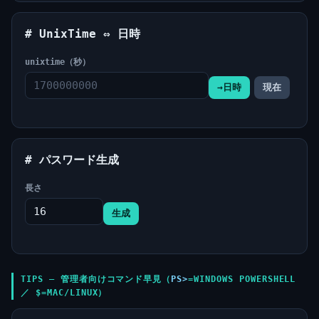
# UnixTime ⇔ 日時
unixtime（秒）
→日時
現在
# パスワード生成
長さ
生成
TIPS — 管理者向けコマンド早見（
PS>
=WINDOWS POWERSHELL
／
$
=MAC/LINUX）