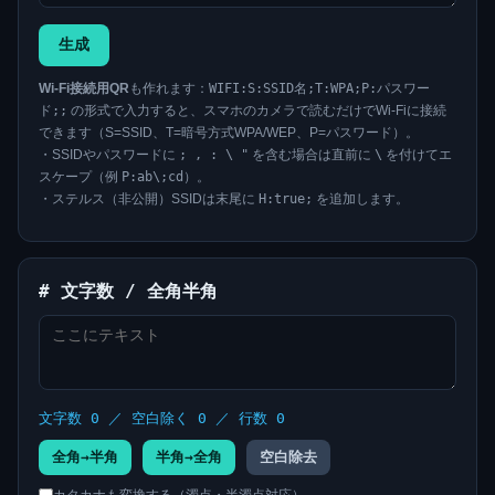
生成
Wi-Fi接続用QR
も作れます：
WIFI:S:SSID名;T:WPA;P:パスワー
ド;;
の形式で入力すると、スマホのカメラで読むだけでWi-Fiに接続
できます（S=SSID、T=暗号方式WPA/WEP、P=パスワード）。
・SSIDやパスワードに
; , : \ "
を含む場合は直前に
\
を付けてエ
スケープ（例
P:ab\;cd
）。
・ステルス（非公開）SSIDは末尾に
H:true;
を追加します。
# 文字数 / 全角半角
文字数 0 ／ 空白除く 0 ／ 行数 0
全角→半角
半角→全角
空白除去